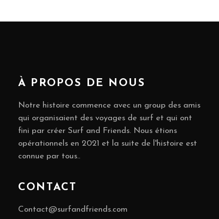
 spend a 
ience.
À PROPOS DE NOUS
Notre histoire commence avec un group des amis
qui organisaient des voyages de surf et qui ont
fini par créer Surf and Friends. Nous étions
opérationnels en 2021 et la suite de l'histoire est
connue par tous..
CONTACT
Contact@surfandfriends.com