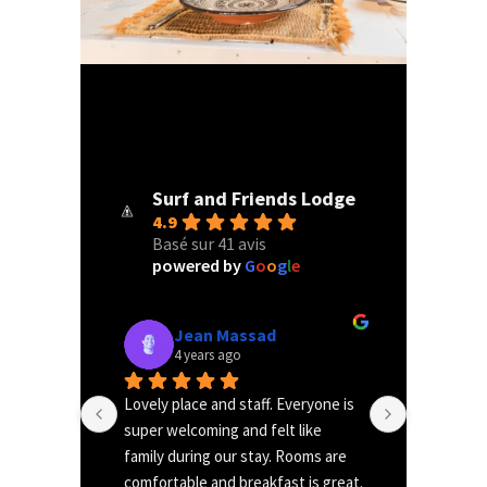
Surf and Friends Lodge
4.9
Basé sur 41 avis
powered by
G
o
o
g
l
e
Jean Massad
Ma
4 years ago
4 y
om who ? 
Lovely place and staff. Everyone is 
I was reall
super welcoming and felt like 
clean beaut
of you
family during our stay. Rooms are 
Everything 
en if you 
comfortable and breakfast is great. 
a maniac,I